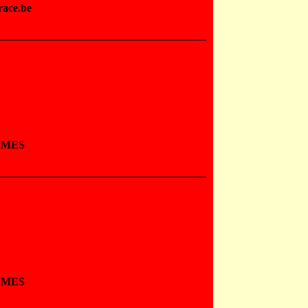
race.be
MMES
MMES