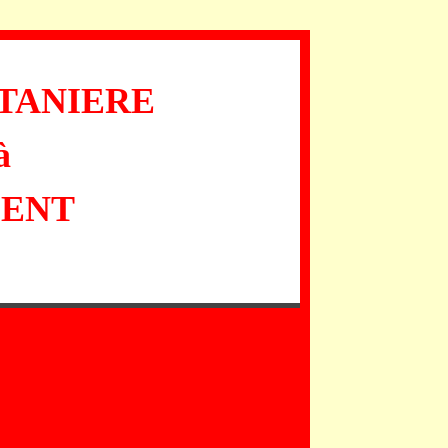
NTANIERE
à
PENT