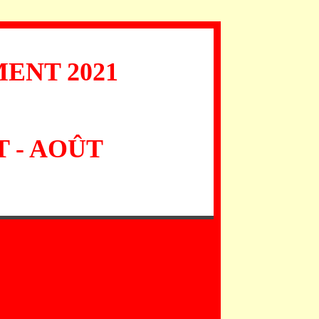
ENT 2021
T - AOÛT