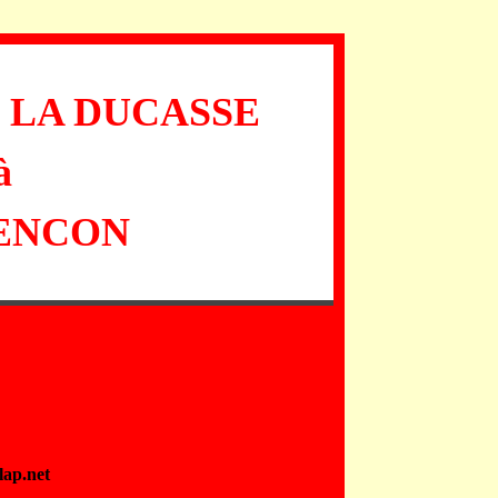
 LA DUCASSE
à
ENCON
lap.net