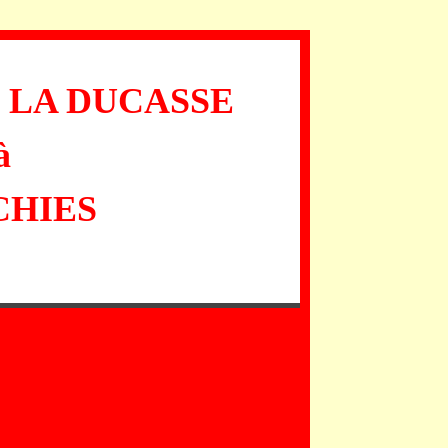
 LA DUCASSE
à
CHIES