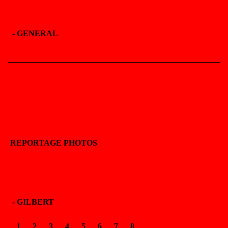
-
GENERAL
REPORTAGE PHOTOS
- GILBERT
1
2
3
4
5
6
7
8