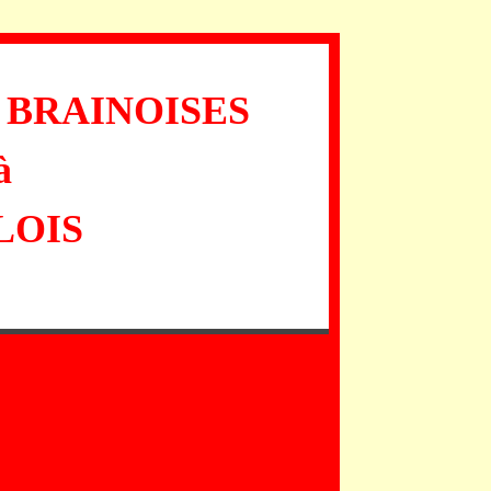
 BRAINOISES
à
LOIS