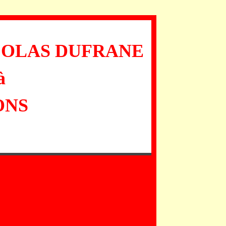
COLAS DUFRANE
à
ONS