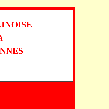
LINOISE
à
INNES