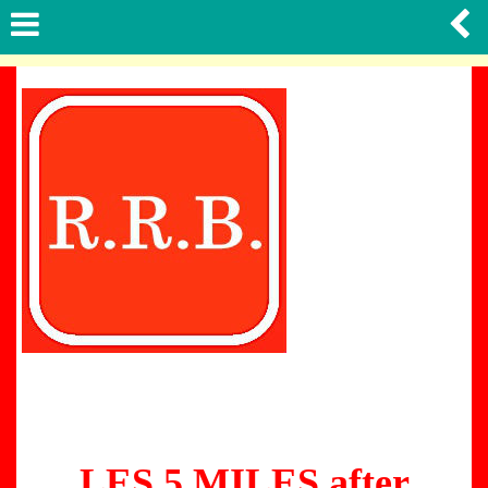
LES 5 MILES after