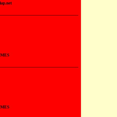
lap.net
MMES
MMES