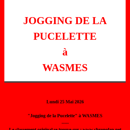
JOGGING DE LA
PUCELETTE
à
WASMES
Lundi 25 Mai 2026
"Jogging de la Pucelette" à WASMES
-----
Le classement original se trouve sur : www.chronolap.net