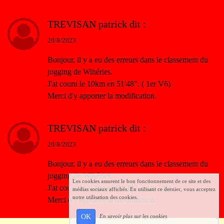
TREVISAN patrick
dit :
20/8/2023
Bonjour, il y a eu des erreurs dans le classement du
jogging de Wihéries.
J'ai couru le 10km en 51'48". ( 1er V6)
Merci d'y apporter la modification.
TREVISAN patrick
dit :
20/8/2023
Bonjour, il y a eu des erreurs dans le classement du
jogging de Wihéries.
Les cookies assurent le bon fonctionnement de ce site et des
J'ai couru le 10km en 51'48". ( 1er V6)
médias sociaux affichés. En utilisant ce dernier, vous acceptez
notre utilisation des cookies.
Merci d'y apporter la modification.
OK
En savoir plus sur les cookies