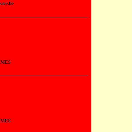
race.be
MMES
MMES