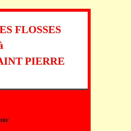
ES FLOSSES
à
INT PIERRE
ERRE